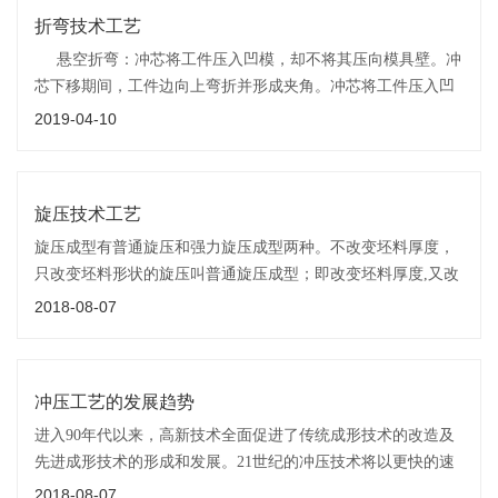
折弯技术工艺
悬空折弯：冲芯将工件压入凹模，却不将其压向模具壁。冲
芯下移期间，工件边向上弯折并形成夹角。冲芯将工件压入凹
模的深度越大，角度就越小。此时，冲芯和凹模之间留有空隙
2019-04-10
旋压技术工艺
旋压成型有普通旋压和强力旋压成型两种。不改变坯料厚度，
只改变坯料形状的旋压叫普通旋压成型；即改变坯料厚度,又改
变坯料形状的旋压叫强力旋压成型。强力旋压成型所需要的旋
2018-08-07
压力较大,旋压机的结构一般也较复杂。
冲压工艺的发展趋势
进入90年代以来，高新技术全面促进了传统成形技术的改造及
先进成形技术的形成和发展。21世纪的冲压技术将以更快的速
度持续发展，发展的方向将更加突出“精、省、净”的需求。(2)
2018-08-07