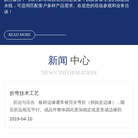
水线，可适用匹配客户多样产品需求。欢迎您的莅临参观和业务洽
谈！
READ MORE
新闻
中心
NEWS INFORMATION
折弯技术工艺
折边与压合 板材边缘通常被完全弯折（例如盒边缘），随
后折边相互平行。成品件整体因此更加稳定或是形成边缘防
护。随后折边内通常需要挂入其他零件。折边与压合
2019-04-10